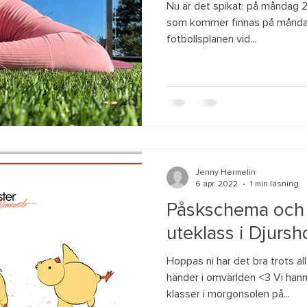
Nu är det spikat: på måndag 25
som kommer finnas på månda
fotbollsplanen vid...
Jenny Hermelin
6 apr. 2022
1 min läsning
Påskschema och
uteklass i Djurs
Hoppas ni har det bra trots all
händer i omvärlden <3 Vi hann
klasser i morgonsolen på...