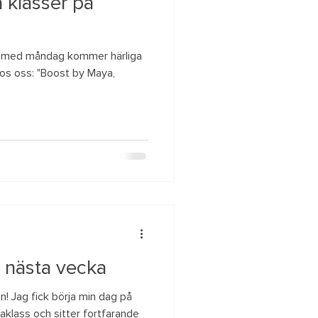
 klasser på
och med måndag kommer härliga
os oss: "Boost by Maya,
n nästa vecka
en! Jag fick börja min dag på
klass och sitter fortfarande