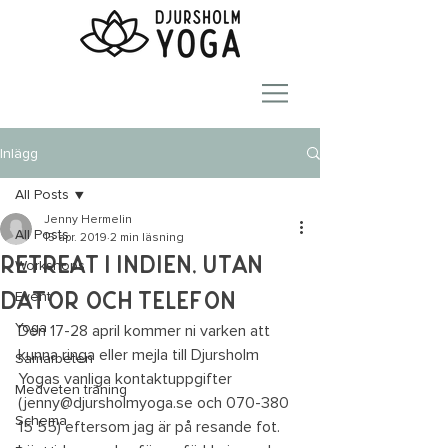
Inlägg
All Posts
Jenny Hermelin
All Posts
15 apr. 2019
2 min läsning
Retreat i Indien, utan
Workshops
dator och telefon
Event
Yoga
Den 17-28 april kommer ni varken att 
kunna ringa eller mejla till Djursholm 
Samarbeten
Yogas vanliga kontaktuppgifter 
Medveten träning
(jenny@djursholmyoga.se och 070-380 
Schema
15 55) eftersom jag är på resande fot. 