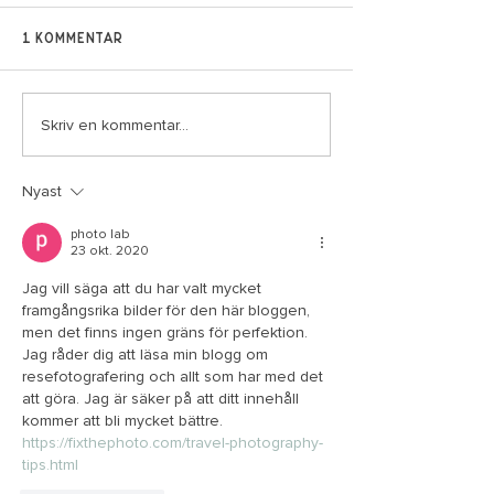
1 kommentar
Skriv en kommentar...
Ny öppen uteklass i
Påskschema oc
Djursholm måndagar
öppen uteklass
09.00
Djursholm
Nyast
photo lab
23 okt. 2020
Jag vill säga att du har valt mycket 
framgångsrika bilder för den här bloggen, 
men det finns ingen gräns för perfektion. 
Jag råder dig att läsa min blogg om 
resefotografering och allt som har med det 
att göra. Jag är säker på att ditt innehåll 
kommer att bli mycket bättre.
https://fixthephoto.com/travel-photography-
tips.html