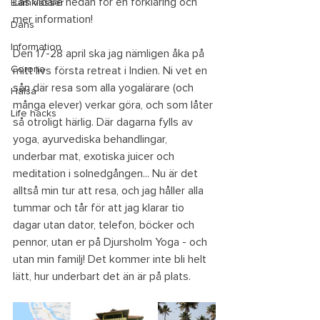
Läs vidare nedan för en förklaring och 
Barnklasser
mer information!
Dans
Information
Den 17-28 april ska jag nämligen åka på 
Corona
mitt livs första retreat i Indien. Ni vet en 
sån där resa som alla yogalärare (och 
Hälsa
många elever) verkar göra, och som låter 
Life hacks
så otroligt härlig. Där dagarna fylls av 
yoga, ayurvediska behandlingar, 
underbar mat, exotiska juicer och 
meditation i solnedgången... Nu är det 
alltså min tur att resa, och jag håller alla 
tummar och tår för att jag klarar tio 
dagar utan dator, telefon, böcker och 
pennor, utan er på Djursholm Yoga - och 
utan min familj! Det kommer inte bli helt 
lätt, hur underbart det än är på plats.