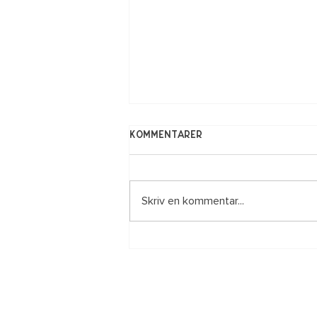
Kommentarer
Skriv en kommentar...
Den 30 augusti startar
höstschemat