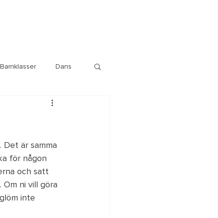
Barnklasser
Dans
l. Det är samma 
ka för någon 
erna och satt 
 Om ni vill göra 
 glöm inte 