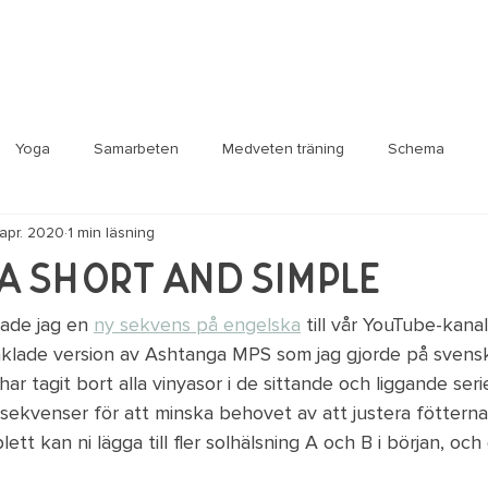
Yoga
Samarbeten
Medveten träning
Schema
 apr. 2020
1 min läsning
sa
Life hacks
 short and simple
ade jag en 
ny sekvens på engelska
 till vår YouTube-kana
nklade version av Ashtanga MPS som jag gjorde på svens
har tagit bort alla vinyasor i de sittande och liggande seri
i sekvenser för att minska behovet av att justera fötterna.
t kan ni lägga till fler solhälsning A och B i början, och