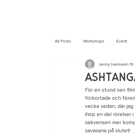
All Posts
Workshops
Event
Jenny Hermelin
19
Information
Corona
Häl
Ashtanga
För en stund sen film
förkortade och före
vecka sedan, där jag 
ihop en del rörelser 
sekvensen mer komplet
savasana på slutet!