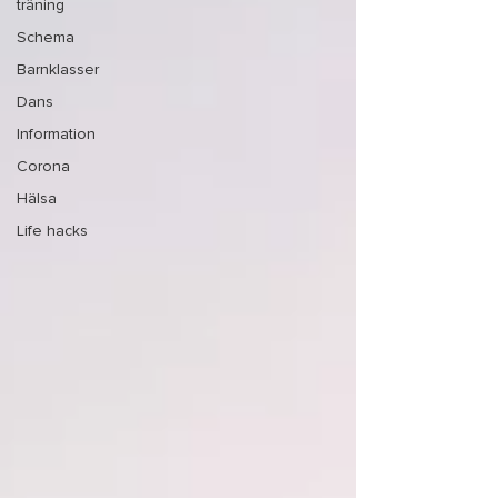
träning
Schema
Barnklasser
Dans
Information
Corona
Hälsa
Life hacks