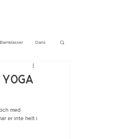
Barnklasser
Dans
n Yoga
l och med 
r er inte helt i 