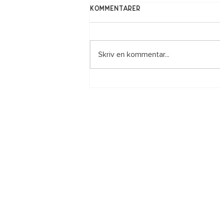
Kommentarer
Skriv en kommentar...
Den 30 augusti startar
höstschemat