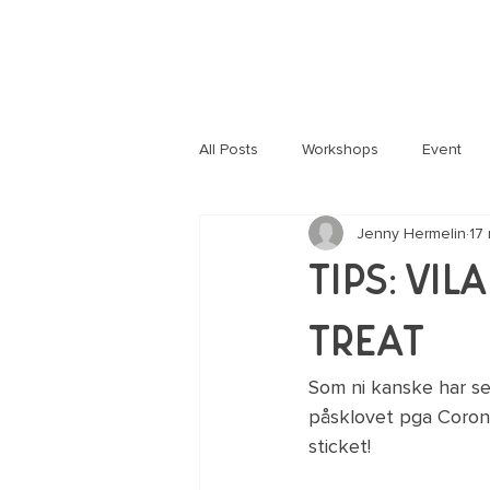
All Posts
Workshops
Event
Jenny Hermelin
17
Information
Corona
Häl
Tips: Vi
Treat
Som ni kanske har set
påsklovet pga Corona. 
sticket!