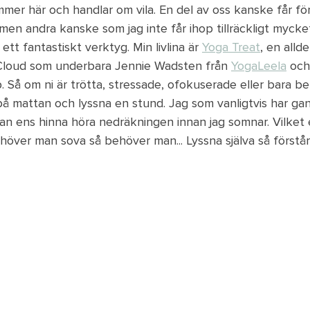
mmer här och handlar om vila. En del av oss kanske får fö
 men andra kanske som jag inte får ihop tillräckligt mycke
tt fantastiskt verktyg. Min livlina är 
Yoga Treat
, en allde
loud som underbara Jennie Wadsten från 
YogaLeela
 och
p. Så om ni är trötta, stressade, ofokuserade eller bara b
r på mattan och lyssna en stund. Jag som vanligtvis har gan
an ens hinna höra nedräkningen innan jag somnar. Vilket 
över man sova så behöver man... Lyssna själva så förstår 