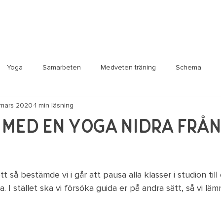
Yoga
Samarbeten
Medveten träning
Schema
 mars 2020
1 min läsning
sa
Life hacks
la med en Yoga Nidra frå
t så bestämde vi i går att pausa alla klasser i studion til
I stället ska vi försöka guida er på andra sätt, så vi lämna