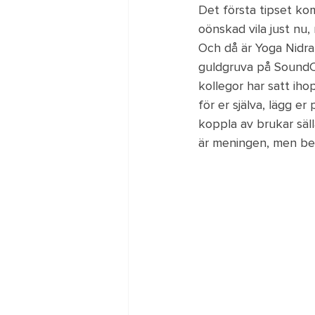
Det första tipset ko
oönskad vila just nu,
Och då är Yoga Nidra e
guldgruva på SoundC
kollegor har satt iho
för er själva, lägg e
koppla av brukar säll
är meningen, men beh