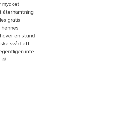
r mycket 
t återhämtning. 
les gratis 
 hennes 
ehöver en stund 
ska svårt att 
egentligen inte 
ni!