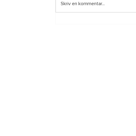
Skriv en kommentar...
Den 30 augusti startar
höstschemat