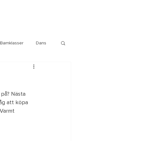
Barnklasser
Dans
 på? Nästa 
åg att köpa 
 Varmt 