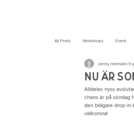
All Posts
Workshops
Event
Jenny Hermelin
9 j
Information
Corona
Häl
Nu är so
Alldeles nyss avsluta
chans är på söndag 10
den billigare drop in
välkomna!