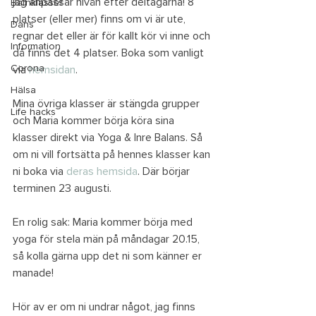
jag anpassar nivån efter deltagarna! 8 
Barnklasser
platser (eller mer) finns om vi är ute, 
Dans
regnar det eller är för kallt kör vi inne och 
Information
då finns det 4 platser. Boka som vanligt 
Corona
via 
hemsidan
.
Hälsa
Mina övriga klasser är stängda grupper 
Life hacks
och Maria kommer börja köra sina 
klasser direkt via Yoga & Inre Balans. Så 
om ni vill fortsätta på hennes klasser kan 
ni boka via 
deras hemsida
. Där börjar 
terminen 23 augusti.
En rolig sak: Maria kommer börja med 
yoga för stela män på måndagar 20.15, 
så kolla gärna upp det ni som känner er 
manade!
Hör av er om ni undrar något, jag finns 