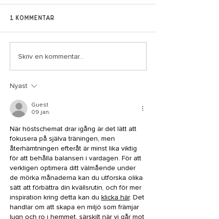
1 kommentar
Skriv en kommentar...
Påskschema och ny
Alla Jennys kl
öppen uteklass i
hålls utomhus
Djursholm
veckor
Nyast
Guest
09 jan.
När höstschemat drar igång är det lätt att 
fokusera på själva träningen, men 
återhämtningen efteråt är minst lika viktig 
för att behålla balansen i vardagen. För att 
verkligen optimera ditt välmående under 
de mörka månaderna kan du utforska olika 
sätt att förbättra din kvällsrutin, och för mer 
inspiration kring detta kan du 
klicka här
. Det 
handlar om att skapa en miljö som främjar 
lugn och ro i hemmet, särskilt när vi går mot 