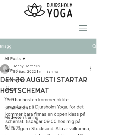
Inlägg
All Posts
Jenny Hermelin
All Posts
20 aug. 2022
1 min läsning
Den 30 augusti startar
Workshops
höstschemat
Event
Yoga
Den här hösten kommer bli lite 
annorlunda på Djursholm Yoga, för det 
Samarbeten
kommer bara finnas en öppen klass på 
Medveten träning
schemat: tisdagar 09.00 hos mig på 
Schema
Backvägen i Stocksund. Alla är välkomna, 